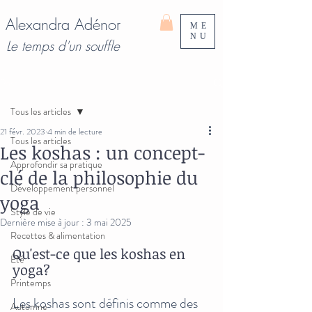
Alexandra Adénor
ME
NU
Le temps d'un souffle
Post
Tous les articles
21 févr. 2023
4 min de lecture
Tous les articles
Les koshas : un concept-
Approfondir sa pratique
clé de la philosophie du
Développement personnel
yoga
Style de vie
Dernière mise à jour :
3 mai 2025
Recettes & alimentation
Qu'est-ce que les koshas en 
Été
yoga?
Printemps
Les koshas sont définis comme des 
Automne