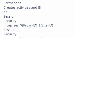
Permanent
Creates activities and BI
hs
Session
Security
incap_ses_${Proxy-ID}_${Site-ID}
Session
Security
incap_visid_${Proxy-ID}_${Site-ID}
Session
Security
nlbi_{ID}
Persistent cookie
Security
XSRF-TOKEN
Persistent cookie
Security
smSession
Two weeks
Identify logged in site members
Comment les visiteurs peuvent-ils