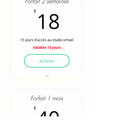
Forfait 2 semaines
18$
18
$
15 jours d'accès au studio virtuel
Valable 15 jours
Acheter
Accès illimité à toutes les
classes du studio
uniquement
Forfait 1 mois
N'inclut pas les séances
40$
40
$
en direct lorsque
programmées
N'inclut pas les