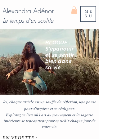
Alexandra Adénor
ME
NU
Le temps d'un souffle
BLOGUE :
S'épanouir
et se sentir
bien
dans
sa vie
Ici, chaque article est un souffle de réflexion, une pause
pour s'inspirer et se réaligner.
Explorez ce lieu où l'art du mouvement et la sagesse
intérieure se rencontrent pour enrichir chaque jour de
votre vie.
EN VEDETTE :