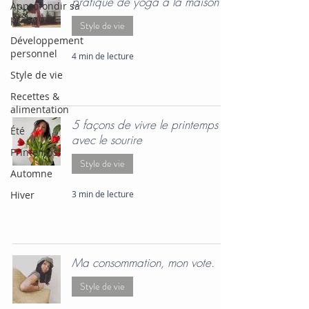
pratique de yoga à la maison
Approfondir sa
pratique
Style de vie
Développement
personnel
4 min de lecture
Style de vie
Recettes &
alimentation
5 façons de vivre le printemps
Été
avec le sourire
Printemps
Style de vie
Automne
Hiver
3 min de lecture
Ma consommation, mon vote.
Style de vie