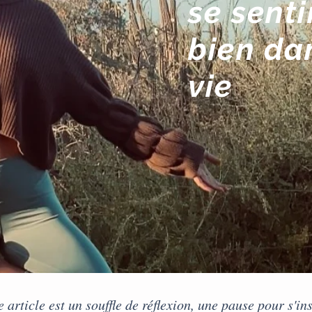
se senti
bien
da
vie
e article est un souffle de réflexion, une pause pour s'ins