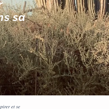
r
ns sa
pirer et se