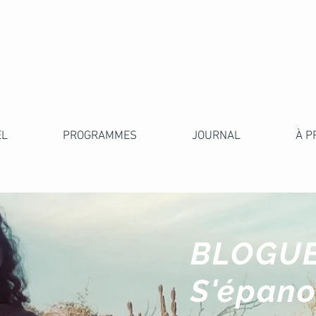
EL
PROGRAMMES
JOURNAL
À P
BLOGUE
S'épano