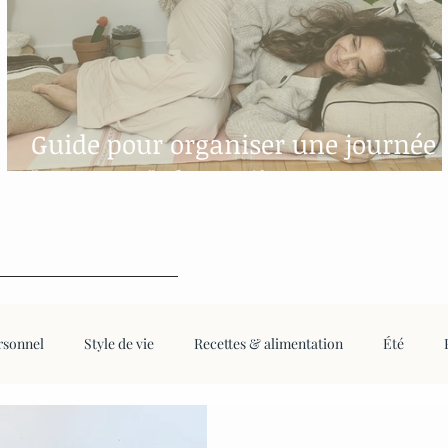
Guide pour organiser une journée
"yoga-spa" chez soi!
rsonnel
Style de vie
Recettes & alimentation
Été