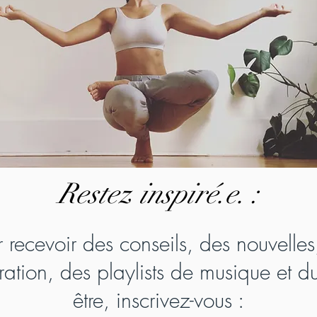
Re
stez inspiré.e. :
r recevoir des conseils, des nouvelles
iration, des playlists de musique et d
être, inscri
vez-vous :