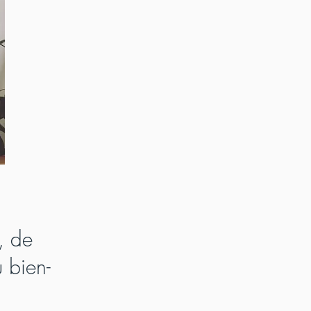
, de
u bien-