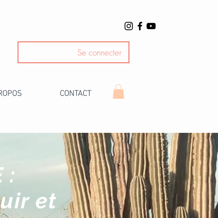
Se connecter
ROPOS
CONTACT
 :
uir et