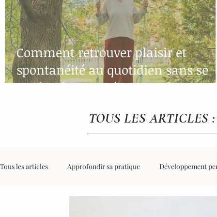
Comment retrouver plaisir et
spontanéité au quotidien sans se
perdre dans ses émotions?
TOUS LES ARTICLES :
Tous les articles
Approfondir sa pratique
Développement pe
Automne
Hiver