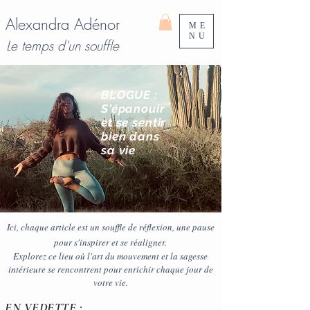
Alexandra Adénor
ME
NU
Le temps d'un souffle
BLOGUE :
S'épanouir
et se sentir
bien
dans
sa vie
Ici, chaque article est un souffle de réflexion, une pause
pour s'inspirer et se réaligner.
Explorez ce lieu où l'art du mouvement et la sagesse
intérieure se rencontrent pour enrichir chaque jour de
votre vie.
EN VEDETTE :