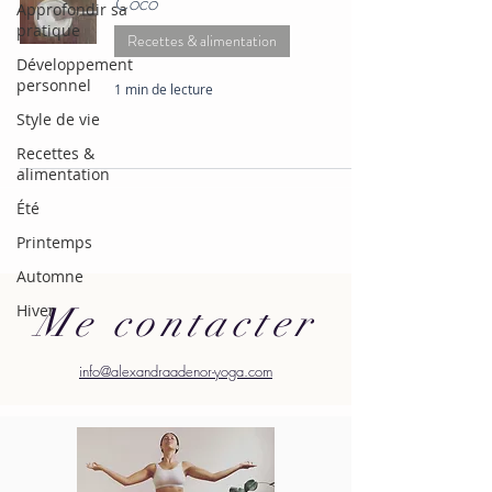
Coco
Approfondir sa
pratique
Recettes & alimentation
Développement
personnel
1 min de lecture
Style de vie
Recettes &
alimentation
Été
Printemps
Automne
Me contacter
Hiver
info@alexandraadenor-yoga.com