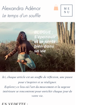
Alexandra Adénor
ME
NU
Le temps d'un souffle
BLOGUE :
S'épanouir
et se sentir
bien
dans
sa vie
Ici, chaque article est un souffle de réflexion, une pause
pour s'inspirer et se réaligner.
Explorez ce lieu où l'art du mouvement et la sagesse
intérieure se rencontrent pour enrichir chaque jour de
votre vie.
EN VEDETTE :