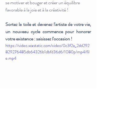
se motiver et bouger et créer un équilibre 
favorable à la joie et à la créativité ! 
Sortez la toile et devenez l'artiste de votre vie, 
un nouveau cycle commence pour honorer 
votre existence : saisissez l'occasion !
https://video.wixstatic.com/video/0c3f2a_2dd292
829276485db64326b1dbfd36d6/1080p/mp4/fil
e.mp4
Découvrir la retraite